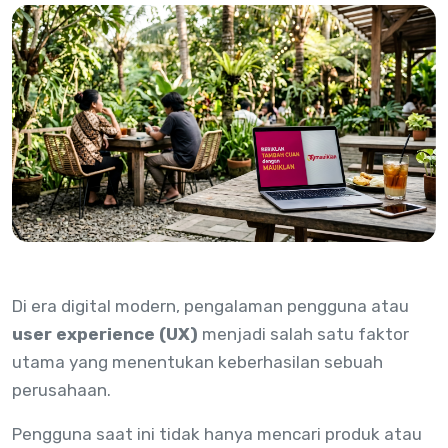
Di era digital modern, pengalaman pengguna atau
user experience (UX)
menjadi salah satu faktor
utama yang menentukan keberhasilan sebuah
perusahaan.
Pengguna saat ini tidak hanya mencari produk atau