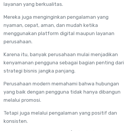
layanan yang berkualitas.
Mereka juga menginginkan pengalaman yang
nyaman, cepat, aman, dan mudah ketika
menggunakan platform digital maupun layanan
perusahaan.
Karena itu, banyak perusahaan mulai menjadikan
kenyamanan pengguna sebagai bagian penting dari
strategi bisnis jangka panjang.
Perusahaan modern memahami bahwa hubungan
yang baik dengan pengguna tidak hanya dibangun
melalui promosi.
Tetapi juga melalui pengalaman yang positif dan
konsisten.