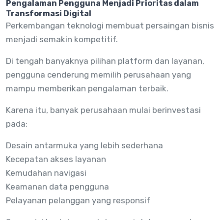
Pengalaman Pengguna Menjadi Prioritas dalam
Transformasi Digital
Perkembangan teknologi membuat persaingan bisnis
menjadi semakin kompetitif.
Di tengah banyaknya pilihan platform dan layanan,
pengguna cenderung memilih perusahaan yang
mampu memberikan pengalaman terbaik.
Karena itu, banyak perusahaan mulai berinvestasi
pada:
Desain antarmuka yang lebih sederhana
Kecepatan akses layanan
Kemudahan navigasi
Keamanan data pengguna
Pelayanan pelanggan yang responsif