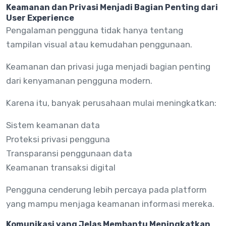
Keamanan dan Privasi Menjadi Bagian Penting dari
User Experience
Pengalaman pengguna tidak hanya tentang
tampilan visual atau kemudahan penggunaan.
Keamanan dan privasi juga menjadi bagian penting
dari kenyamanan pengguna modern.
Karena itu, banyak perusahaan mulai meningkatkan:
Sistem keamanan data
Proteksi privasi pengguna
Transparansi penggunaan data
Keamanan transaksi digital
Pengguna cenderung lebih percaya pada platform
yang mampu menjaga keamanan informasi mereka.
Komunikasi yang Jelas Membantu Meningkatkan