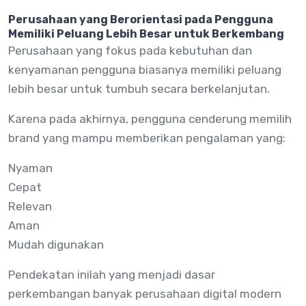
Perusahaan yang Berorientasi pada Pengguna
Memiliki Peluang Lebih Besar untuk Berkembang
Perusahaan yang fokus pada kebutuhan dan
kenyamanan pengguna biasanya memiliki peluang
lebih besar untuk tumbuh secara berkelanjutan.
Karena pada akhirnya, pengguna cenderung memilih
brand yang mampu memberikan pengalaman yang:
Nyaman
Cepat
Relevan
Aman
Mudah digunakan
Pendekatan inilah yang menjadi dasar
perkembangan banyak perusahaan digital modern