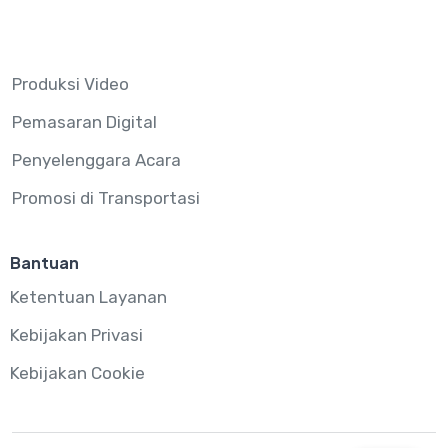
Produksi Video
Pemasaran Digital
Penyelenggara Acara
Promosi di Transportasi
Bantuan
Ketentuan Layanan
Kebijakan Privasi
Kebijakan Cookie