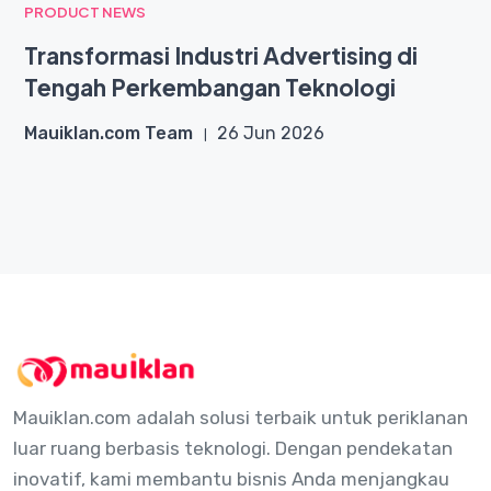
PRODUCT NEWS
Transformasi Industri Advertising di
Tengah Perkembangan Teknologi
Mauiklan.com Team
26 Jun 2026
Mauiklan.com adalah solusi terbaik untuk periklanan
luar ruang berbasis teknologi. Dengan pendekatan
inovatif, kami membantu bisnis Anda menjangkau