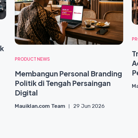
PR
uk
T
PRODUCT NEWS
A
P
Membangun Personal Branding
Politik di Tengah Persaingan
Ma
Digital
Mauiklan.com Team
29 Jun 2026