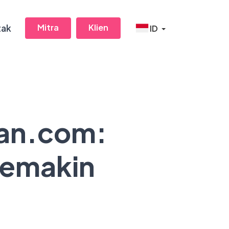
Mitra
Klien
tak
ID
lan.com:
Semakin