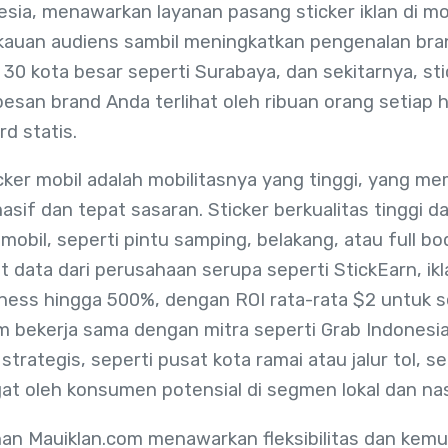
nesia, menawarkan layanan pasang sticker iklan di m
auan audiens sambil meningkatkan pengenalan bran
0 kota besar seperti Surabaya, dan sekitarnya, stic
san brand Anda terlihat oleh ribuan orang setiap h
rd statis.
cker mobil adalah mobilitasnya yang tinggi, yang m
if dan tepat sasaran. Sticker berkualitas tinggi da
 mobil, seperti pintu samping, belakang, atau full b
t data dari perusahaan serupa seperti StickEarn, ik
ess hingga 500%, dengan ROI rata-rata $2 untuk s
om bekerja sama dengan mitra seperti Grab Indones
rategis, seperti pusat kota ramai atau jalur tol, s
ingat oleh konsumen potensial di segmen lokal dan nas
anan Mauiklan.com menawarkan fleksibilitas dan kem