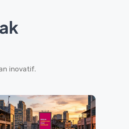
yak
n inovatif.