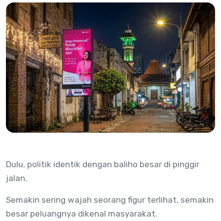
Dulu, politik identik dengan baliho besar di pinggir
jalan.
Semakin sering wajah seorang figur terlihat, semakin
besar peluangnya dikenal masyarakat.